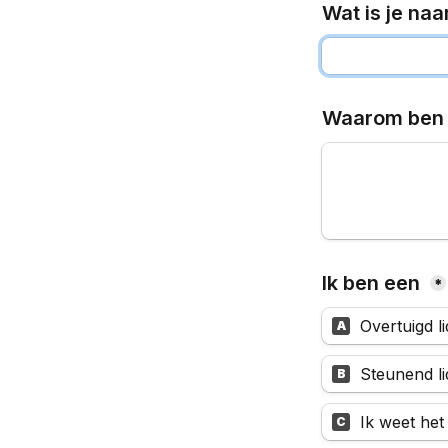
Wat is je na
Waarom ben j
Ik ben een 
*
Overtuigd li
A
Steunend li
B
Ik weet het 
C