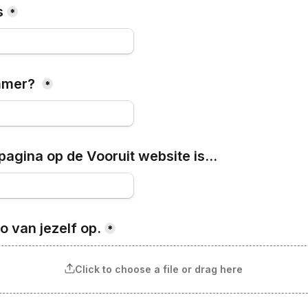
s
*
mmer? 
*
pagina op de Vooruit website is...
o van jezelf op.
*
Click to choose a file or drag here