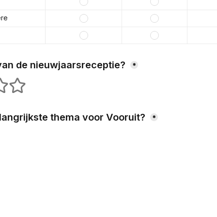
ere
van de nieuwjaarsreceptie? 
*
s
 stars
5 stars
langrijkste thema voor Vooruit? 
*
down arrow keys to change the rank.
t
sen