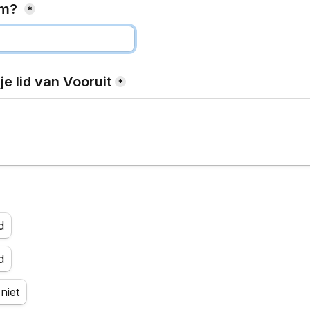
am? 
*
e lid van Vooruit
*
d
d
niet