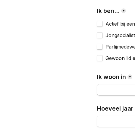
Ik ben...
*
Actief bij ee
Jongsocialist
Partijmedew
Gewoon lid e
Ik woon in
*
Hoeveel jaar b