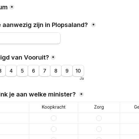
tum
*
e aanwezig zijn in Plopsaland? 
*
uigd van Vooruit?
*
3
4
5
6
7
8
9
10
Ja
nk je aan welke minister? 
*
Koopkracht
Zorg
Ge