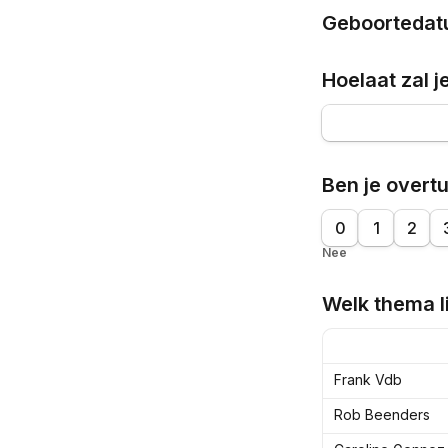
Geboorteda
Hoelaat zal j
Ben je overt
0
1
2
Nee
Welk thema li
Frank Vdb
Rob Beenders