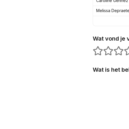
Caroline Gennez
Melissa Depraet
Wat vond je 
1 stars
2 stars
3 star
4
Wat is het be
Use the up and 
Koopkrach
Zorg
Gelijke kan