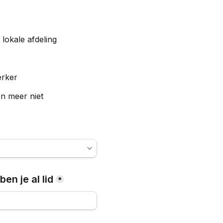
n lokale afdeling
erker
n meer niet
en je al lid
*